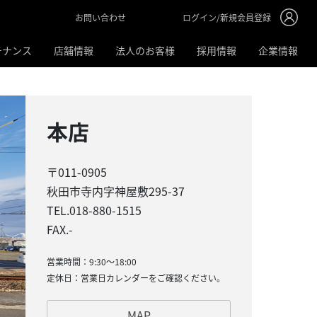
ログイン/新規会員登録
お問い合わせ
テナンス
店舗情報
法人のお客様
採用情報
企業情報
本店
〒011-0905
秋田市寺内字神屋敷295-37
TEL.018-880-1515
FAX.-
営業時間：9:30〜18:00
定休日：営業日カレンダーをご確認ください。
MAP