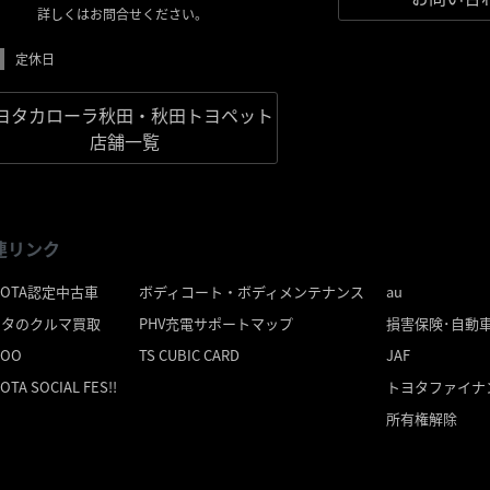
しくはお問合せください。
定休日
ヨタカローラ秋田・秋田トヨペット
店舗一覧
連リンク
YOTA認定中古車
ボディコート・ボディメンテナンス
au
ヨタのクルマ買取
PHV充電サポートマップ
損害保険･自動
ZOO
TS CUBIC CARD
JAF
OTA SOCIAL FES!!
トヨタファイナ
所有権解除